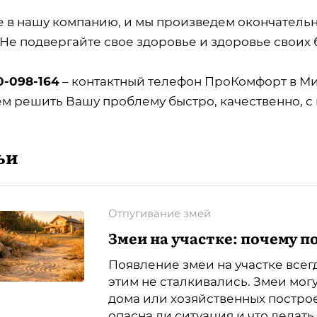
е в нашу компанию, и мы произведем окончатель
 Не подвергайте свое здоровье и здоровье своих 
0-098-164
– контактный телефон ПроКомфорт в Ми
м решить Вашу проблему быстро, качественно, с 
ьи
Отпугивание змей
Змеи на участке: почему п
Появление змеи на участке всег
этим не сталкивались. Змеи могу
дома или хозяйственных построе
опасна ли ситуация и что делат