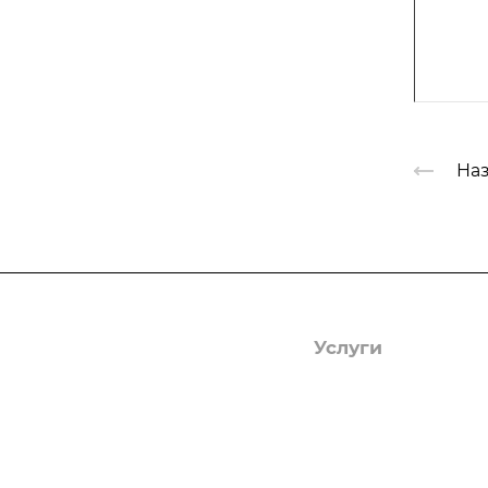
Наз
Компания
Услуги
О компании
Гербицидная обраб
Лицензии
Защита деревьев
Отзывы
Фумигация