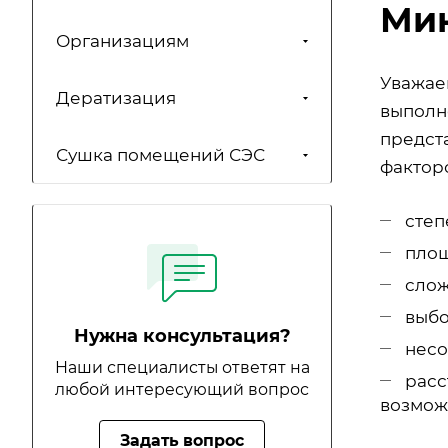
Ми
Организациям
Уважаем
Дератизация
выполн
предст
Сушка помещений СЭС
факторо
степ
площ
слож
выбо
Нужна консультация?
несо
Наши специалисты ответят на
расс
любой интересующий вопрос
возмож
Задать вопрос