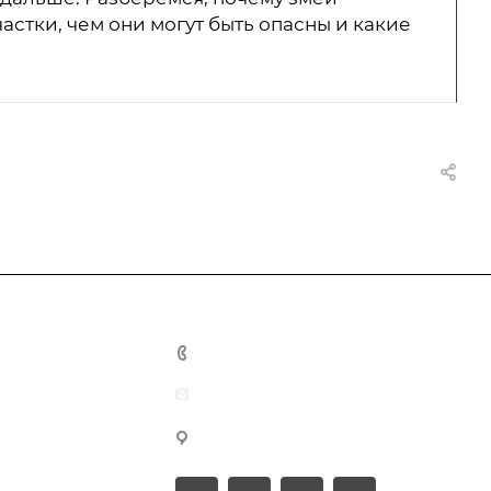
астки, чем они могут быть опасны и какие
+7-931-0-098-164
info@pro-comfort24.ru
г. Минусинск