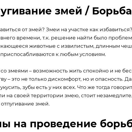
угивание змей / Борьба
авиться от змей? Змеи на участке как избавиться
внего времени, т.к. решение найти было проблема
кающееся животные с извилистым, длинным чешу
 приспосабливаются к любым условиям.
со змеями – возможность жить спокойно и не бесп
ву – это не только дискомфорт, но и опасность. 
укусить, зубы есть у них всех. Что же тогда говори
ли на своей территории змею, стоит незамедлите
 отпугивание змей.
ы на проведение борьб