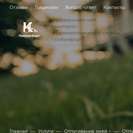
Отзывы
Лицензии
Вопрос-ответ
Контакты
Официальный сайт
санитарно-
эпидемиологической службы
ПроКомфорт
—
—
—
Главная
Услуги
Отпугивание змей
Отпу