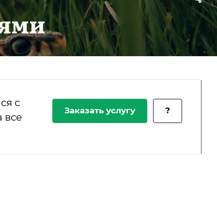
еями
ся с
Заказать услугу
?
 все