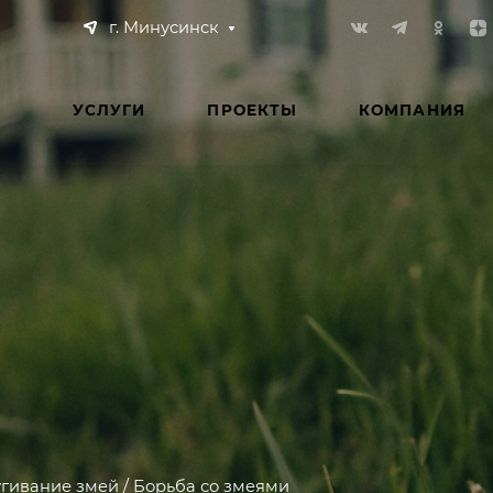
г. Минусинск
УСЛУГИ
ПРОЕКТЫ
КОМПАНИЯ
гивание змей / Борьба со змеями