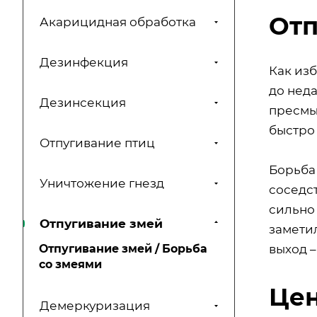
Отп
Акарицидная обработка
Дезинфекция
Как изб
до неда
Дезинсекция
пресмы
быстро
Отпугивание птиц
Борьба 
Уничтожение гнезд
соседст
сильно 
Отпугивание змей
замети
выход –
Отпугивание змей / Борьба
со змеями
Цен
Демеркуризация