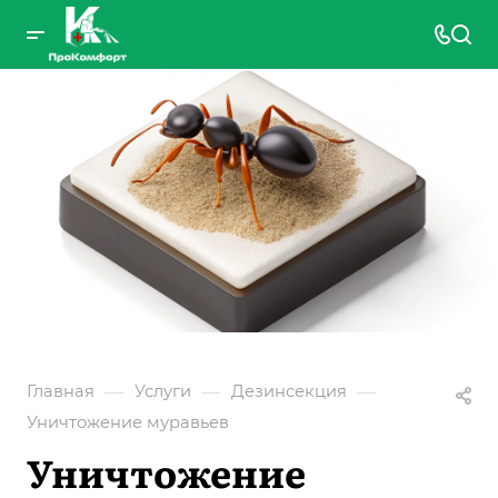
—
—
—
Главная
Услуги
Дезинсекция
Уничтожение муравьев
Уничтожение