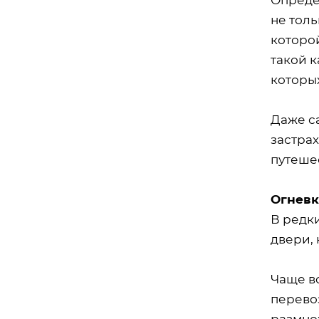
не толь
которо
такой к
которы
Даже са
застрах
путеше
Огнев
В редк
двери, 
Чаще в
перево
размно