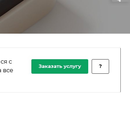
ся с
Заказать услугу
?
 все