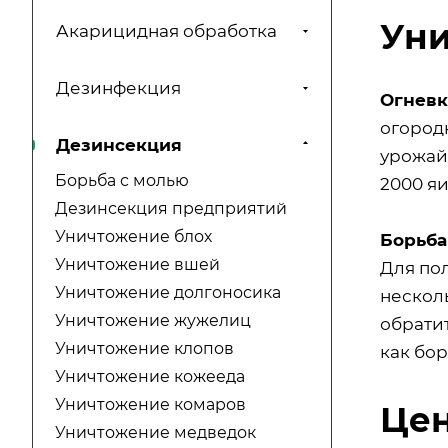
Уни
Акарицидная обработка
Дезинфекция
Огневк
огород
Дезинсекция
урожай
Борьба с молью
2000 яи
Дезинсекция предприятий
Уничтожение блох
Борьба
Уничтожение вшей
Для по
Уничтожение долгоносика
несколь
Уничтожение жужелиц
обрати
Уничтожение клопов
как бор
Уничтожение кожееда
Уничтожение комаров
Цен
Уничтожение медведок