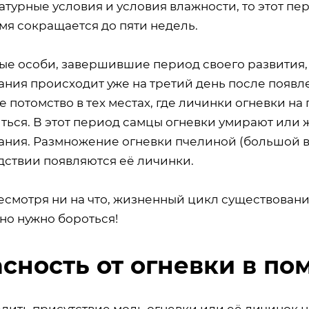
турные условия и условия влажности, то этот пе
мя сокращается до пяти недель.
е особи, завершившие период своего развития, ж
ания происходит уже на третий день после появл
 потомство в тех местах, где личинки огневки на
ться. В этот период самцы огневки умирают или ж
ания. Размножение огневки пчелиной (большой во
дствии появляются её личинки.
есмотря ни на что, жизненный цикл существовани
но нужно бороться!
сность от огневки в п
лить присутствие моль огневки или её личинок н