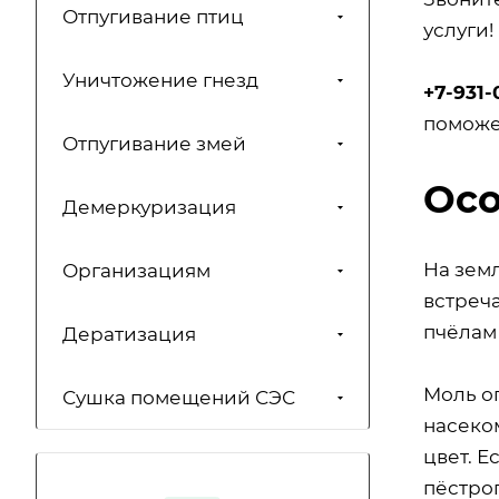
Отпугивание птиц
услуги!
Уничтожение гнезд
+7-931-
поможе
Отпугивание змей
Осо
Демеркуризация
На зем
Организациям
встреч
пчёлам 
Дератизация
Моль о
Сушка помещений СЭС
насеко
цвет. Е
пёстрог