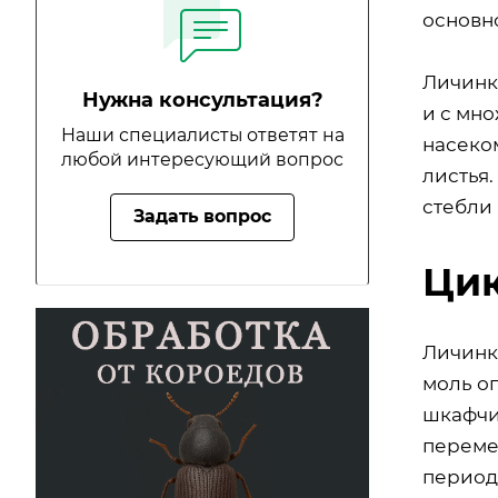
основн
Личинк
Нужна консультация?
и с мн
Наши специалисты ответят на
насеком
любой интересующий вопрос
листья.
стебли
Задать вопрос
Цик
Личинк
моль о
шкафчи
переме
период