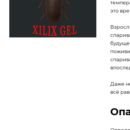
темпера
это вре
Взрослы
спарив
будущее
поживи
спарив
впосле
Даже н
всё рав
Опа
Опреде