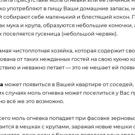
ко употребляют в пищу Ваши домашние запасы, но
й собирают себе маленький и блестящий кокон. П
ак мука и крупа, образуются небольшие комочки, а
х поселяется гусеница (небольшой червяк).
мая чистоплотная хозяйка, которая содержит сво
ована от таких нежданных гостей на свою кухню ка
ствию и неважно летает — это не мешает ей появ
ка
может появиться в Вашей квартире от соседей,
их случаях моль огневка может поселиться у Вас 
но всё же это возможно.
сего моль огневка попадает при фасовке зерновы
зится в мешках с крупами, заражая новые мешки 
жаются, даже если в бакалею попадает одна зре