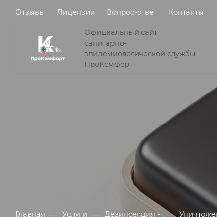
Отзывы
Лицензии
Вопрос-ответ
Контакты
Официальный сайт
санитарно-
эпидемиологической службы
ПроКомфорт
—
—
—
Главная
Услуги
Дезинсекция
Уничтоже