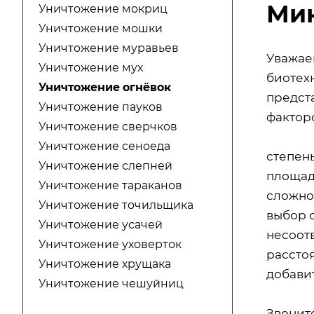
Ми
Уничтожение мокриц
Уничтожение мошки
Уничтожение муравьев
Уважае
Уничтожение мух
биотехн
Уничтожение огнёвок
предст
Уничтожение пауков
факторо
Уничтожение сверчков
Уничтожение сеноеда
степен
Уничтожение слепней
площад
Уничтожение тараканов
сложно
Уничтожение точильщика
выбор 
Уничтожение усачей
несоот
Уничтожение уховерток
расстоя
Уничтожение хрущака
добавит
Уничтожение чешуйниц
Звонит