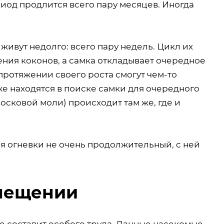
риод продлится всего пару месяцев. Иногда
ивут недолго: всего пару недель. Цикл их
ения коконов, а самка откладывает очередное
 протяжении своего роста смогут чем-то
е находятся в поиске самки для очередного
сковой моли) происходит там же, где и
я огневки не очень продолжительный, с ней
омещении
е составит особого труда. Данные насекомые