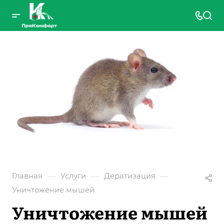
—
—
—
Главная
Услуги
Дератизация
Уничтожение мышей
Уничтожение мышей