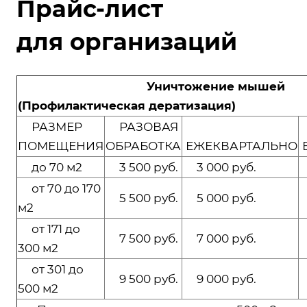
Прайс-лист
для организаций
Уничтожение мышей
(Профилактическая дератизация)
РАЗМЕР
РАЗОВАЯ
ПОМЕЩЕНИЯ
ОБРАБОТКА
ЕЖЕКВАРТАЛЬНО
до 70 м2
3 500 руб.
3 000 руб.
2
от 70 до 170
5 500 руб.
5 000 руб.
4
м2
от 171 до
7 500 руб.
7 000 руб.
6
300 м2
от 301 до
9 500 руб.
9 000 руб.
8
500 м2