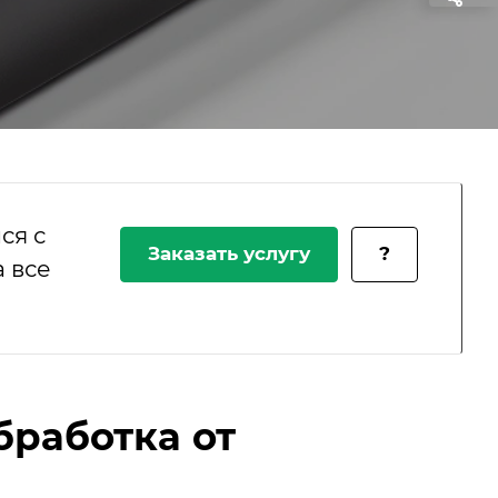
ся с
Заказать услугу
?
 все
бработка от