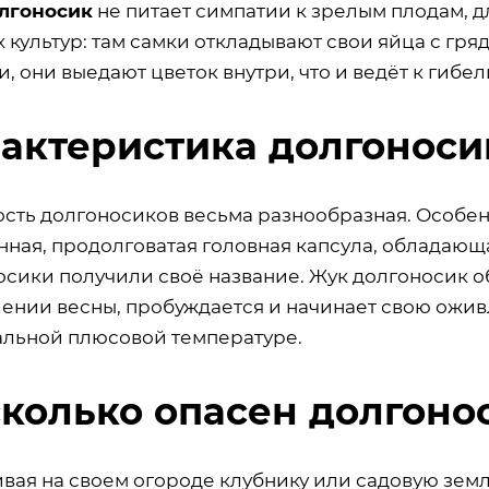
лгоносик
не питает симпатии к зрелым плодам, 
 культур: там самки откладывают свои яйца с гр
, они выедают цветок внутри, что и ведёт к гибел
актеристика долгоноси
сть долгоносиков весьма разнообразная. Особе
нная, продолговатая головная капсула, обладающ
сики получили своё название. Жук долгоносик об
лении весны, пробуждается и начинает свою ожи
льной плюсовой температуре.
колько опасен долгоно
вая на своем огороде клубнику или садовую земл