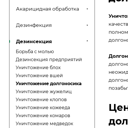
Акарицидная обработка
Уничто
качест
Дезинфекция
полном
долгон
Дезинсекция
Борьба с молью
Долгон
Дезинсекция предприятий
долгон
Уничтожение блох
неожид
Уничтожение вшей
долгон
Уничтожение долгоносика
позабыт
Уничтожение жужелиц
Уничтожение клопов
Цен
Уничтожение кожееда
Уничтожение комаров
дол
Уничтожение медведок