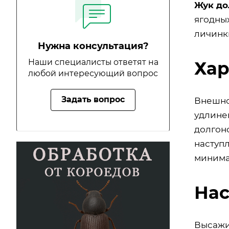
Жук до
ягодных
личинки
Нужна консультация?
Наши специалисты ответят на
Хар
любой интересующий вопрос
Задать вопрос
Внешно
удлине
долгоно
наступ
минима
Нас
Высажи