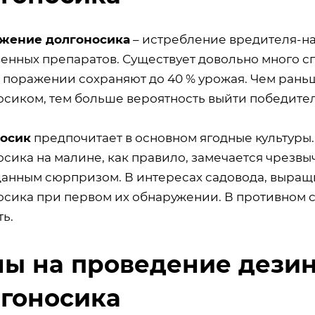
жение долгоносика
– истребление вредителя-н
венных препаратов. Существует довольно много с
 поражении сохраняют до 40 % урожая. Чем раньш
осиком, тем больше вероятность выйти победител
осик
предпочитает в основном ягодные культуры
осика на малине, как правило, замечается чрезв
анным сюрпризом. В интересах садовода, выращ
осика при первом их обнаружении. В противном 
ь.
ы на проведение дезин
гоносика