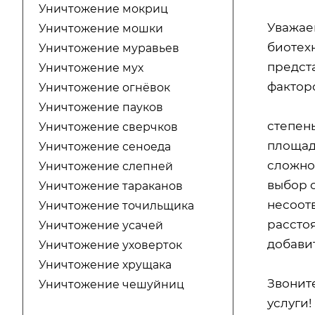
Уничтожение мокриц
Уважае
Уничтожение мошки
биотехн
Уничтожение муравьев
предст
Уничтожение мух
факторо
Уничтожение огнёвок
Уничтожение пауков
степен
Уничтожение сверчков
площад
Уничтожение сеноеда
сложно
Уничтожение слепней
выбор 
Уничтожение тараканов
несоот
Уничтожение точильщика
расстоя
Уничтожение усачей
добавит
Уничтожение уховерток
Уничтожение хрущака
Звонит
Уничтожение чешуйниц
услуги!