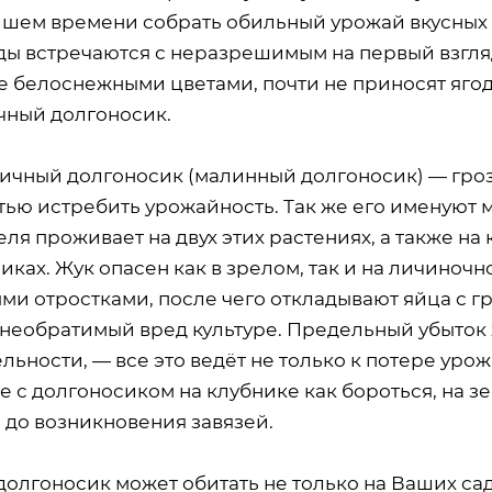
шем времени собрать обильный урожай вкусных и
ды встречаются с неразрешимым на первый взгля
 белоснежными цветами, почти не приносят ягод.
чный долгоносик.
ичный долгоносик (малинный долгоносик) — гроз
тью истребить урожайность. Так же его именуют 
ля проживает на двух этих растениях, а также на
иках. Жук опасен как в зрелом, так и на личиноч
ми отростками, после чего откладывают яйца с г
 необратимый вред культуре. Предельный убыток 
льности, — все это ведёт не только к потере урож
е с долгоносиком на клубнике как бороться, на 
 до возникновения завязей.
долгоносик может обитать не только на Ваших сад