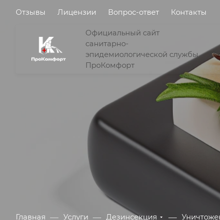
Отзывы
Лицензии
Вопрос-ответ
Контакты
Официальный сайт
санитарно-
эпидемиологической службы
ПроКомфорт
—
—
—
Главная
Услуги
Дезинсекция
Уничтоже