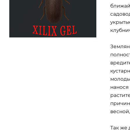
ближай
садово
укрытые
клубни
Землян
полнос
вредите
кустарн
молоды
нанося
растите
причин
весной,
Так же 