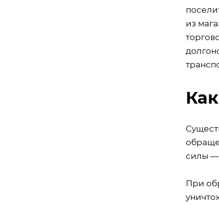
посели
из мага
торгов
долгон
трансп
Как
Сущест
обраще
силы —
При об
уничто