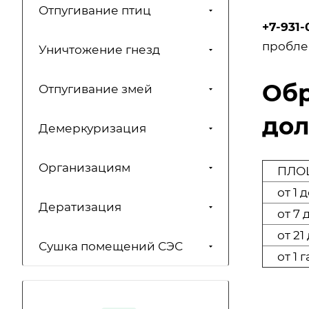
Отпугивание птиц
+7-931-
проблем
Уничтожение гнезд
Обр
Отпугивание змей
дол
Демеркуризация
Организациям
ПЛОЩ
от 1 д
Дератизация
от 7 д
от 21 
Сушка помещений СЭС
от 1 г