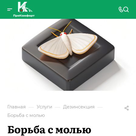
—
—
—
Главная
Услуги
Дезинсекция
Борьба с молью
Борьба с молью